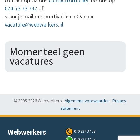
contact op via ons
contactformulier
, bel ons op
070-73 73 737
of
stuur je mail met motivatie en CV naar
vacature@webwerkers.nl
.
Momenteel geen
vacatures
© 2005-2026 Webwerkers |
Algemene voorwaarden
|
Privacy
statement
Webwerkers
070 737 37 37
070 737 37 37